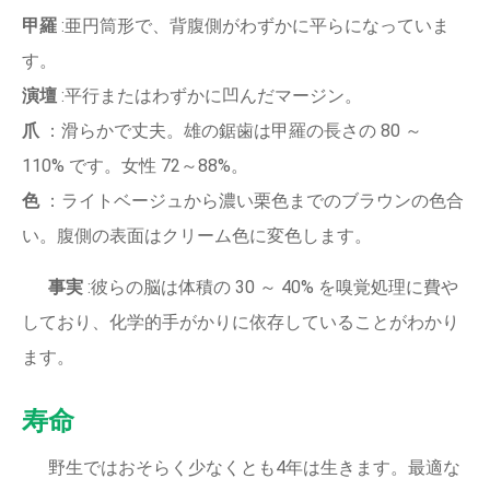
甲羅
:亜円筒形で、背腹側がわずかに平らになっていま
す。
演壇
:平行またはわずかに凹んだマージン。
爪
：滑らかで丈夫。雄の鋸歯は甲羅の長さの 80 ～
110% です。女性 72～88%。
色
：ライトベージュから濃い栗色までのブラウンの色合
い。腹側の表面はクリーム色に変色します。
事実
:彼らの脳は体積の 30 ～ 40% を嗅覚処理に費や
しており、化学的手がかりに依存していることがわかり
ます。
寿命
野生ではおそらく少なくとも4年は生きます。最適な