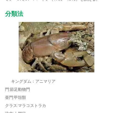
分類法
キングダム：アニマリア
門:節足動物門
亜門:甲殻類
クラス:マラコストラカ