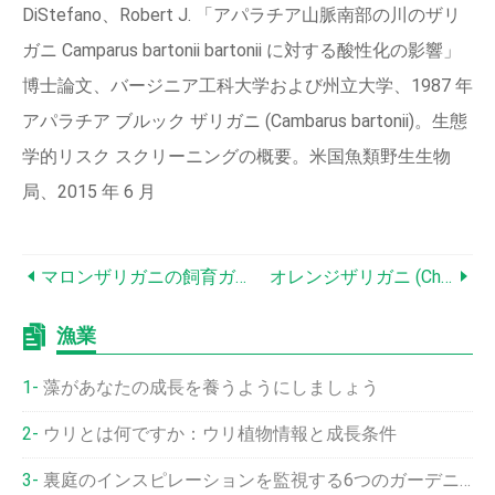
DiStefano、Robert J. 「アパラチア山脈南部の川のザリ
ガニ Camparus bartonii bartonii に対する酸性化の影響」
博士論文、バージニア工科大学および州立大学、1987 年
アパラチア ブルック ザリガニ (Cambarus bartonii)。生態
学的リスク スクリーニングの概要。米国魚類野生生物
局、2015 年 6 月
マロンザリガニの飼育ガイド:生息地、食事、繁殖、水槽のセットアップ
オレンジザリガニ (Cherax Holthuisi):専門家のケア、食事、飼育ガイド
漁業
藻があなたの成長を養うようにしましょう
ウリとは何ですか：ウリ植物情報と成長条件
裏庭のインスピレーションを監視する6つのガーデニングショー