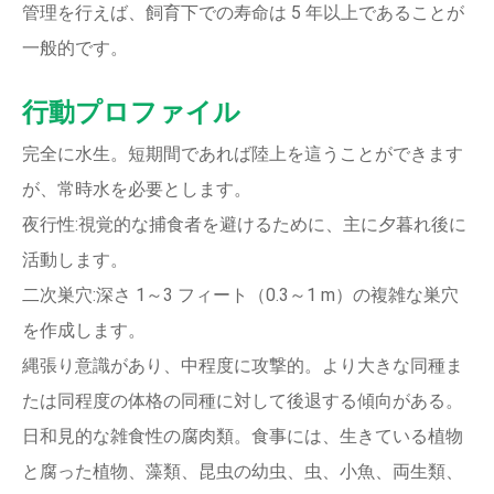
管理を行えば、飼育下での寿命は 5 年以上であることが
一般的です。
行動プロファイル
完全に水生。短期間であれば陸上を這うことができます
が、常時水を必要とします。
夜行性:視覚的な捕食者を避けるために、主に夕暮れ後に
活動します。
二次巣穴:深さ 1～3 フィート（0.3～1 m）の複雑な巣穴
を作成します。
縄張り意識があり、中程度に攻撃的。より大きな同種ま
たは同程度の体格の同種に対して後退する傾向がある。
日和見的な雑食性の腐肉類。食事には、生きている植物
と腐った植物、藻類、昆虫の幼虫、虫、小魚、両生類、