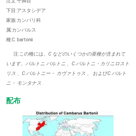
注文:十脚目
下目:アスタシデア
家族:カンバリ科
属:カンバルス
種:C. bartonii
注:この種には、
C などのいくつかの亜種が含まれて
います。バルトニ バルトニ
、
C.バルトニ・カリニロスト
リス
、
C.バルトニー・ カヴァトゥス
、 および
C.バルト
ニ・ モンタナス
.
配布