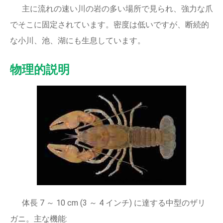
主に流れの速い川の岩の多い場所で見られ、強力な爪
でそこに固定されています。密度は低いですが、断続的
な小川、池、湖にも生息しています。
物理的説明
体長 7 ～ 10 cm (3 ～ 4 インチ) に達する中型のザリ
ガニ。主な機能: