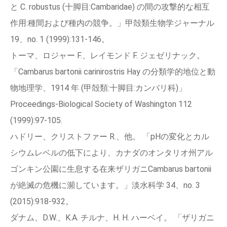
と C. robustus (十脚目:Cambaridae) の間の攻撃的な相互
作用:種間および種内の競争。」甲殻類生物学ジャーナル
19、no. 1 (1999):131-146。
トーマ、ロジャー F.、レイモンド F. ジェゼリナック。
「Cambarus bartonii carinirostris Hay の分類学的地位と動
物地理学、1914 年 (甲殻類:十脚目:カンバリ科)」
Proceedings‑Biological Society of Washington 112
(1999):97-105.
ハドリー、クリストファー R.、他。 「pHの変化とカル
シウムレベルの低下により、カナダのオンタリオ州アル
ゴンキン公園に生息する在来ザリガニCambarus bartonii
が絶滅の危機に瀕しています。」淡水科学 34、no. 3
(2015):918-932。
ダナム、D.W.、K.A. チルナ、H. H. ハーベイ。 「ザリガニ