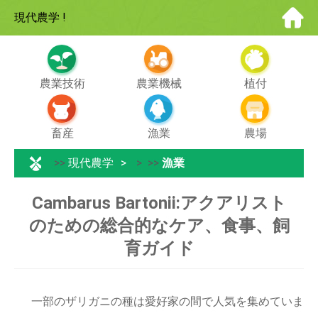
現代農学
!
農業技術
農業機械
植付
畜産
漁業
農場
>>
現代農学
> >>
漁業
Cambarus Bartonii:アクアリスト
のための総合的なケア、食事、飼
育ガイド
一部のザリガニの種は愛好家の間で人気を集めていま