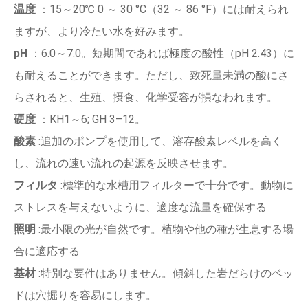
温度
：15～20℃ 0 ～ 30 °C（32 ～ 86 °F）には耐えられ
ますが、より冷たい水を好みます。
pH
：6.0～7.0。短期間であれば極度の酸性（pH 2.43）に
も耐えることができます。ただし、致死量未満の酸にさ
らされると、生殖、摂食、化学受容が損なわれます。
硬度
：KH1～6; GH 3–12。
酸素
:追加のポンプを使用して、溶存酸素レベルを高く
し、流れの速い流れの起源を反映させます。
フィルタ
:標準的な水槽用フィルターで十分です。動物に
ストレスを与えないように、適度な流量を確保する
照明
:最小限の光が自然です。植物や他の種が生息する場
合に適応する
基材
:特別な要件はありません。傾斜した岩だらけのベッ
ドは穴掘りを容易にします。