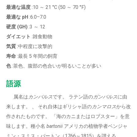
最適な温度
:10 ～ 21 °C (50 ～ 70 °F)
最適な pH
:6.0–7.0
硬度 (GH)
:3 ～ 12
ダイエット
:雑食動物
気質
:中程度に攻撃的
寿命
:最長 5 年間の飼育
色
:茶色、腹部の色合いが明るいことが多い
語源
属名は
カンバルス
です。 ラテン語の
ガンバルス
に由
来します。 、 それ自体はギリシャ語の
カンマロス
から改
作されたものです。 「海のカニまたはロブスター」を意
味します。種小名
bartonii
アメリカの植物学者ベンジャ
ミン・スミス・バートン（1766～1815）を讃える。