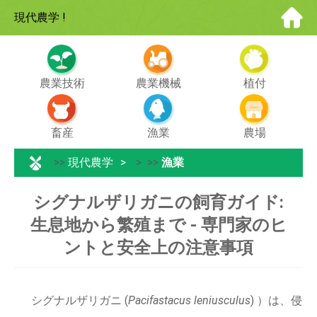
現代農学
!
農業技術
農業機械
植付
畜産
漁業
農場
>>
現代農学
> >>
漁業
シグナルザリガニの飼育ガイド:
生息地から繁殖まで - 専門家のヒ
ントと安全上の注意事項
シグナルザリガニ (
Pacifastacus leniusculus
) ）は、侵