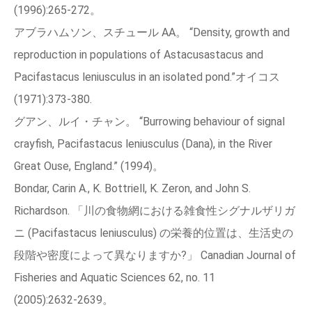
(1996):265‑272。
アブラハムソン、スチュール AA。 “Density, growth and
reproduction in populations of Astacusastacus and
Pacifastacus leniusculus in an isolated pond.”オイコス
(1971):373‑380.
グアン、ルイ・チャン。 “Burrowing behaviour of signal
crayfish, Pacifastacus leniusculus (Dana), in the River
Great Ouse, England.” (1994)。
Bondar, Carin A., K. Bottriell, K. Zeron, and John S.
Richardson. 「川の食物網における雑食性シグナルザリガ
ニ (Pacifastacus leniusculus) の栄養的位置は、生活史の
段階や密度によって異なりますか?」 Canadian Journal of
Fisheries and Aquatic Sciences 62, no. 11
(2005):2632‑2639。