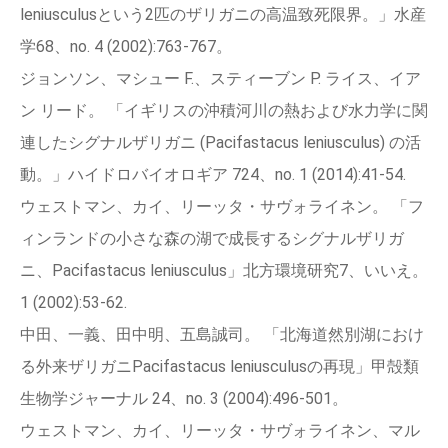
leniusculusという2匹のザリガニの高温致死限界。」水産
学68、no. 4 (2002):763‑767。
ジョンソン、マシュー F.、スティーブン P. ライス、イア
ン リード。 「イギリスの沖積河川の熱および水力学に関
連したシグナルザリガニ (Pacifastacus leniusculus) の活
動。」ハイドロバイオロギア 724、no. 1 (2014):41‑54.
ウェストマン、カイ、リーッタ・サヴォライネン。 「フ
ィンランドの小さな森の湖で成長するシグナルザリガ
ニ、Pacifastacus leniusculus」北方環境研究7、いいえ。
1 (2002):53‑62.
中田、一義、田中明、五島誠司。 「北海道然別湖におけ
る外来ザリガニPacifastacus leniusculusの再現」甲殻類
生物学ジャーナル 24、no. 3 (2004):496‑501。
ウェストマン、カイ、リーッタ・サヴォライネン、マル