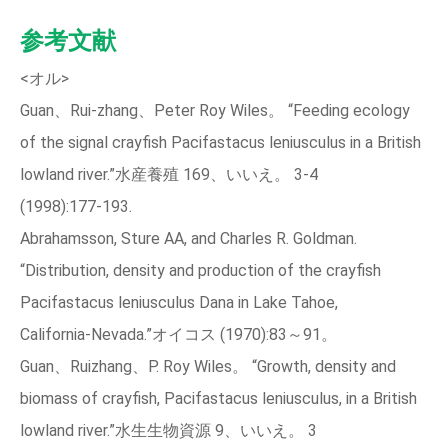
参考文献
<オル>
Guan、Rui‑zhang、Peter Roy Wiles。 “Feeding ecology
of the signal crayfish Pacifastacus leniusculus in a British
lowland river.”水産養殖 169、いいえ。 3‑4
(1998):177‑193.
Abrahamsson, Sture AA, and Charles R. Goldman.
“Distribution, density and production of the crayfish
Pacifastacus leniusculus Dana in Lake Tahoe,
California‑Nevada.”オイコス (1970):83～91。
Guan、Ruizhang、P. Roy Wiles。 “Growth, density and
biomass of crayfish, Pacifastacus leniusculus, in a British
lowland river.”水生生物資源 9、いいえ。 3