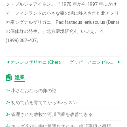
ク・プルシャアイネン。 「1970 年から 1997 年にかけ
て、フィンランドの小さな森の湖に移入された北アメリ
カ産シグナルザリガニ、Pacifastacus leniusculus (Dana)
の個体群の発生。」北方環境研究4、いいえ。 4
(1999):387‑407。
オレンジザリガニ (Cherax Holthuisi):専門家のケア、食事、飼育ガイド
グッピーとエンゼルフィッシュは共存できるのでしょうか？互換性に関する専門家の洞察
漁業
小さなおならの卵の謎
初めて苗を育ててから9レッスン
管理された放牧で河川回廊を改善できる
ホンダ芝刈り機に最適なオイル：推奨事項と種類