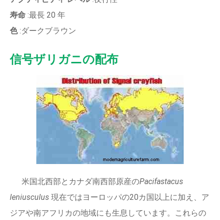
寿命
:最長 20 年
色
:ダークブラウン
信号ザリガニの配布
米国北西部とカナダ南西部原産の
Pacifastacus
leniusculus
現在ではヨーロッパの20カ国以上に加え、ア
ジアや南アフリカの地域にも生息しています。これらの