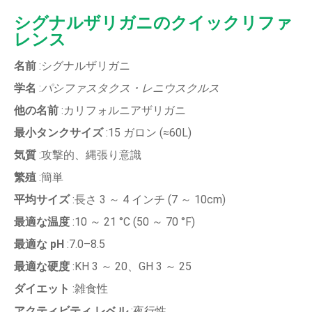
シグナルザリガニのクイックリファ
レンス
名前
:シグナルザリガニ
学名
:
パシファスタクス・レニウスクルス
他の名前
:カリフォルニアザリガニ
最小タンクサイズ
:15 ガロン (≈60L)
気質
:攻撃的、縄張り意識
繁殖
:簡単
平均サイズ
:長さ 3 ～ 4 インチ (7 ～ 10cm)
最適な温度
:10 ～ 21 °C (50 ～ 70 °F)
最適な pH
:7.0–8.5
最適な硬度
:KH 3 ～ 20、GH 3 ～ 25
ダイエット
:雑食性
アクティビティ レベル
:夜行性