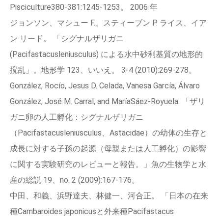
Pisciculture380‑381:1245‑1253。 2006 年
ジョンソン、マシュー F.、スティーブン P. ライス、イア
ン リード。 「シグナルザリガニ
(Pacifastacusleniusculus) による水中砂利基質の地形的
撹乱」。地形学 123、いいえ。 3‑4 (2010):269‑278。
González, Rocío, Jesus D. Celada, Vanesa García, Álvaro
González, José M. Carral, and MaríaSáez-Royuela. 「ザリ
ガニ卵の人工孵化：シグナルザリガニ
（Pacifastacusleniusculus、Astacidae）の幼体の生存と
成長に対する子孫の起源（母親または人工孵化）の影響
に関する実験研究のレビューと報告。」魚の生物学と水
産の総説 19、no. 2 (2009):167‑176。
中田、和義、浜野達夫、林健一、河合正。 「日本の在来
種Cambaroides japonicusと外来種Pacifastacus