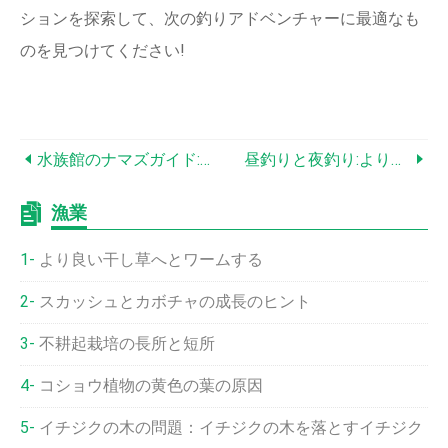
ションを探索して、次の釣りアドベンチャーに最適なも
のを見つけてください!
水族館のナマズガイド:種類、世話、回避方法
昼釣りと夜釣り:より良い漁獲のための専門家の洞察
漁業
より良い干し草へとワームする
スカッシュとカボチャの成長のヒント
不耕起栽培の長所と短所
コショウ植物の黄色の葉の原因
イチジクの木の問題：イチジクの木を落とすイチジク