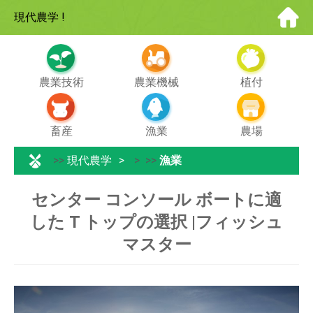
現代農学
!
農業技術
農業機械
植付
畜産
漁業
農場
>>
現代農学
> >>
漁業
センター コンソール ボートに適
した T トップの選択 |フィッシュ
マスター