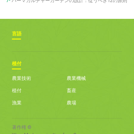
パーマカルチャーガーデンの設計：従うべき12の原則
言語
植付
農業技術
農業機械
植付
畜産
漁業
農場
著作権 ©