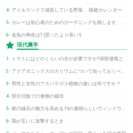
アイルランドで成長している野菜、 植栽カレンダー
カレーは初心者のためのガーデニングを残します、 開始方法
金魚の寿命は? (思ったより長い!)
現代農学
トマトにはどのくらいの水が必要ですか?深部灌漑と頻繁な灌漑の最新ガイド
アクアポニックスのカリウムについて知っておくべき6つのこと
男性と女性のアスパラガス植物の違いは何ですか？
部分日陰での食物の栽培
家の縁石の魅力を高める15の素晴らしいウィンドウボックスのデザイン
鶏が互いに攻撃するとき