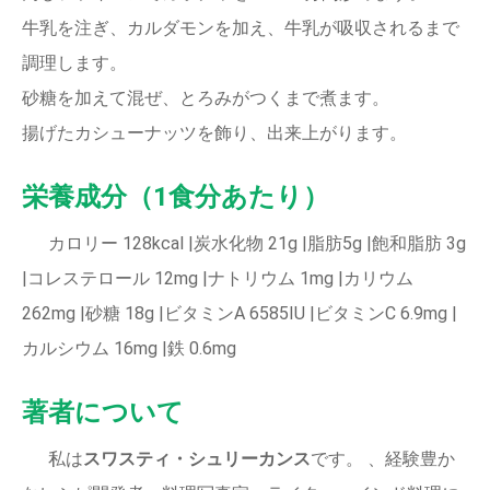
牛乳を注ぎ、カルダモンを加え、牛乳が吸収されるまで
調理します。
砂糖を加えて混ぜ、とろみがつくまで煮ます。
揚げたカシューナッツを飾り、出来上がります。
栄養成分（1食分あたり）
カロリー 128kcal |炭水化物 21g |脂肪5g |飽和脂肪 3g
|コレステロール 12mg |ナトリウム 1mg |カリウム
262mg |砂糖 18g |ビタミンA 6585IU |ビタミンC 6.9mg |
カルシウム 16mg |鉄 0.6mg
著者について
私は
スワスティ・シュリーカンス
です。 、経験豊か