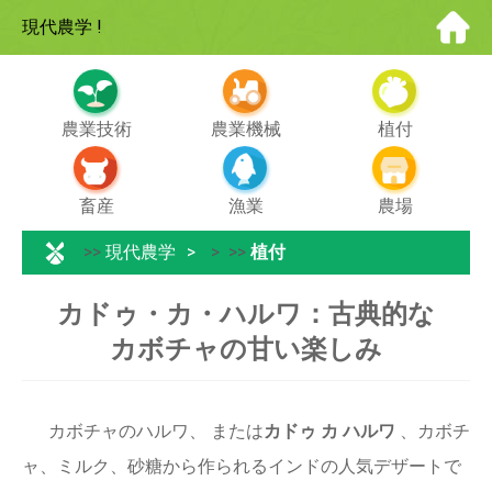
現代農学
!
農業技術
農業機械
植付
畜産
漁業
農場
>>
現代農学
> >>
植付
カドゥ・カ・ハルワ：古典的な
カボチャの甘い楽しみ
カボチャのハルワ、 または
カドゥ カ ハルワ
、カボチ
ャ、ミルク、砂糖から作られるインドの人気デザートで