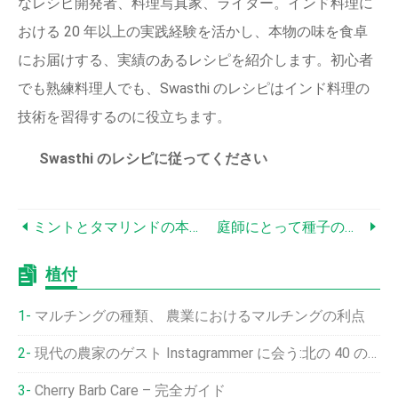
なレシピ開発者、料理写真家、ライター。インド料理に
おける 20 年以上の実践経験を活かし、本物の味を食卓
にお届けする、実績のあるレシピを紹介します。初心者
でも熟練料理人でも、Swasthi のレシピはインド料理の
技術を習得するのに役立ちます。
Swasthi のレシピに従ってください
ミントとタマリンドの本格的なビルマかぼちゃカレー – 素早く、ビーガンで、風味豊か
庭師にとって種子の保存がもたらす重要な利点
植付
マルチングの種類、 農業におけるマルチングの利点
現代の農家のゲスト Instagrammer に会う:北の 40 のオイスター ファーム
Cherry Barb Care – 完全ガイド